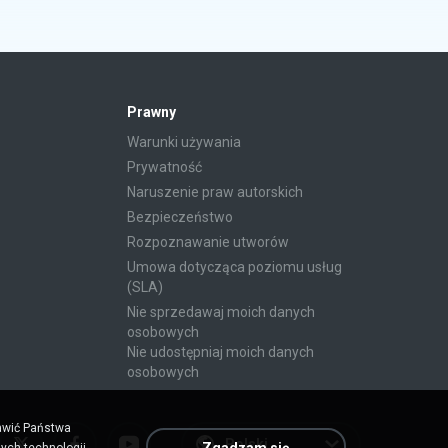
Prawny
Warunki używania
Prywatność
Naruszenie praw autorskich
Bezpieczeństwo
Rozpoznawanie utworów
Umowa dotycząca poziomu usług
(SLA)
Nie sprzedawaj moich danych
osobowych
Nie udostępniaj moich danych
osobowych
rawić Państwa
Polski