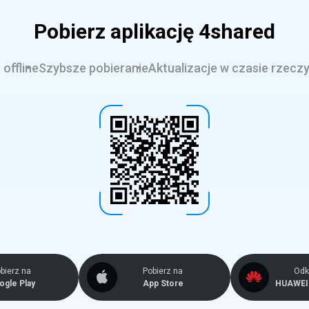
Pobierz aplikację 4shared
offline
Szybsze pobieranie
Aktualizacje w czasie rzecz
bierz na
Pobierz na
Odkr
ogle Play
App Store
HUAWEI 