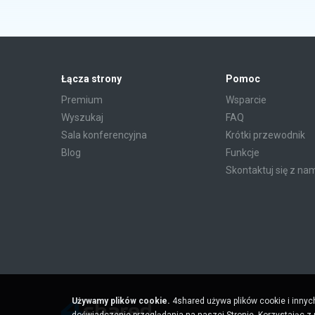
Łącza strony
Pomoc
Premium
Wsparcie
Wyszukaj
FAQ
Sala konferencyjna
Krótki przewodnik
Blog
Funkcje
Skontaktuj się z na
Używamy plików cookie.
4shared używa plików cookie i innyc