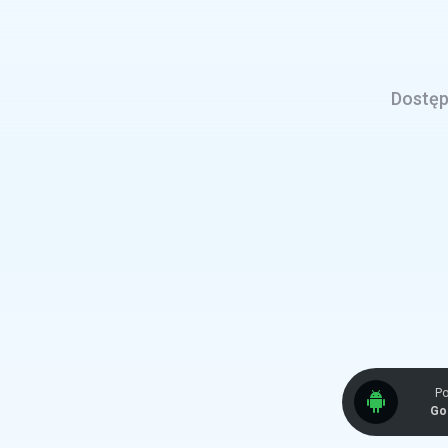
Dostęp 
Po
Go