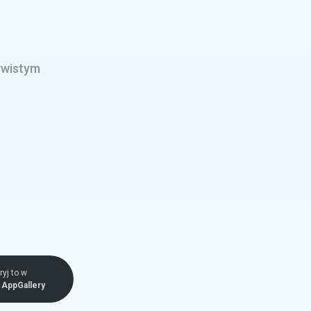
ywistym
yj to w
AppGallery