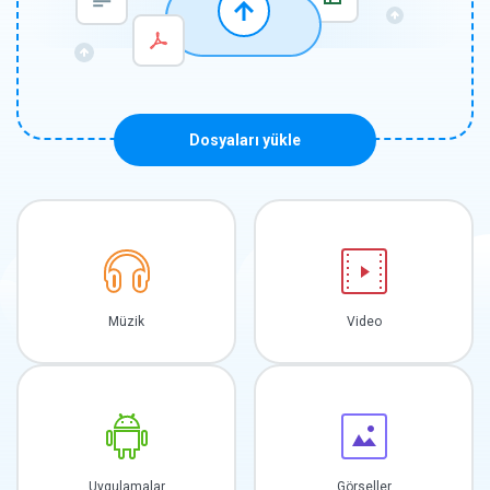
Dosyaları yükle
Müzik
Video
Uygulamalar
Görseller